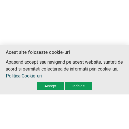
Acest site foloseste cookie-uri
HAI SA NE CUNOASTEM!
Apasand accept sau navigand pe acest website, sunteti de
acord si permiteti colectarea de informatii prin cookie-uri.
Daca v-am convins ca putem avea o colaborare de succes
Politica Cookie-uri
Contactati-ne!
Accept
Inchide